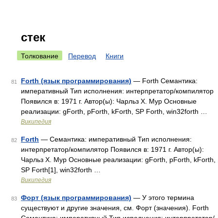
стек
Толкование
Перевод
Книги
Forth (язык программирования)
— Forth Семантика:
81
императивный Тип исполнения: интерпретатор/компилятор
Появился в: 1971 г. Автор(ы): Чарльз Х. Мур Основные
реализации: gForth, pForth, kForth, SP Forth, win32forth …
Википедия
Forth
— Семантика: императивный Тип исполнения:
82
интерпретатор/компилятор Появился в: 1971 г. Автор(ы):
Чарльз Х. Мур Основные реализации: gForth, pForth, kForth,
SP Forth[1], win32forth …
Википедия
Форт (язык программирования)
— У этого термина
83
существуют и другие значения, см. Форт (значения). Forth