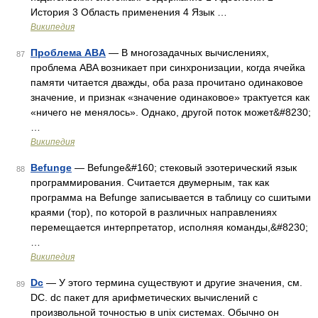
История 3 Область применения 4 Язык …
Википедия
Проблема ABA
— В многозадачных вычислениях,
87
проблема ABA возникает при синхронизации, когда ячейка
памяти читается дважды, оба раза прочитано одинаковое
значение, и признак «значение одинаковое» трактуется как
«ничего не менялось». Однако, другой поток может&#8230;
…
Википедия
Befunge
— Befunge&#160; стековый эзотерический язык
88
программирования. Считается двумерным, так как
программа на Befunge записывается в таблицу со сшитыми
краями (тор), по которой в различных направлениях
перемещается интерпретатор, исполняя команды,&#8230;
…
Википедия
Dc
— У этого термина существуют и другие значения, см.
89
DC. dc пакет для арифметических вычислений с
произвольной точностью в unix системах. Обычно он