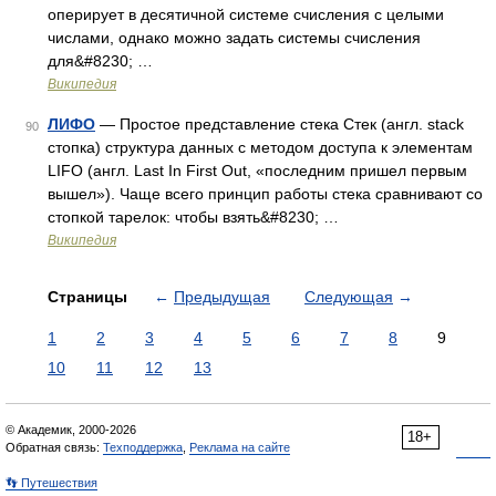
оперирует в десятичной системе счисления с целыми
числами, однако можно задать системы счисления
для&#8230; …
Википедия
ЛИФО
— Простое представление стека Стек (англ. stack
90
стопка) структура данных с методом доступа к элементам
LIFO (англ. Last In First Out, «последним пришел первым
вышел»). Чаще всего принцип работы стека сравнивают со
стопкой тарелок: чтобы взять&#8230; …
Википедия
Страницы
←
Предыдущая
Следующая
→
1
2
3
4
5
6
7
8
9
10
11
12
13
© Академик, 2000-2026
18+
Обратная связь:
Техподдержка
,
Реклама на сайте
👣 Путешествия