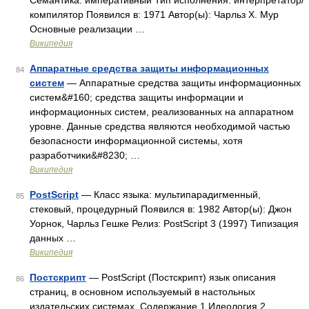
Семантика: императивный Тип исполнения: интерпретатор/
компилятор Появился в: 1971 Автор(ы): Чарльз Х. Мур
Основные реализации …
Википедия
Аппаратные средства защиты информационных
84
систем
— Аппаратные средства защиты информационных
систем&#160; средства защиты информации и
информационных систем, реализованных на аппаратном
уровне. Данные средства являются необходимой частью
безопасности информационной системы, хотя
разработчики&#8230; …
Википедия
PostScript
— Класс языка: мультипарадигменный,
85
стековый, процедурный Появился в: 1982 Автор(ы): Джон
Уорнок, Чарльз Гешке Релиз: PostScript 3 (1997) Типизация
данных …
Википедия
Постскрипт
— PostScript (Постскрипт) язык описания
86
страниц, в основном используемый в настольных
издательских системах. Содержание 1 Идеология 2